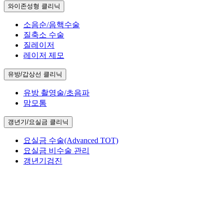
와이존성형 클리닉
소음순/음핵수술
질축소 수술
질레이저
레이저 제모
유방/갑상선 클리닉
유방 촬영술/초음파
맘모톰
갱년기/요실금 클리닉
요실금 수술(Advanced TOT)
요실금 비수술 관리
갱년기검진