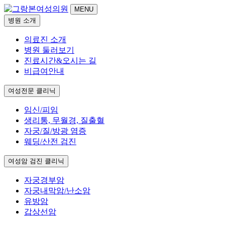
MENU
병원 소개
의료진 소개
병원 둘러보기
진료시간&오시는 길
비급여안내
여성전문 클리닉
임신/피임
생리통, 무월경, 질출혈
자궁/질/방광 염증
웨딩/산전 검진
여성암 검진 클리닉
자궁경부암
자궁내막암/난소암
유방암
갑상선암